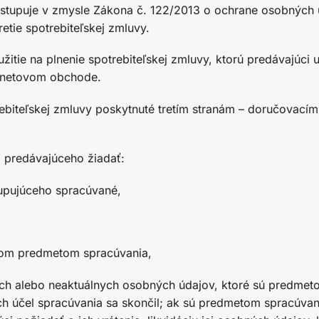
ostupuje v zmysle Zákona č. 122/2013 o ochrane osobných 
tie spotrebiteľskej zmluvy.
itie na plnenie spotrebiteľskej zmluvy, ktorú predávajúci 
ernetovom obchode.
ebiteľskej zmluvy poskytnuté tretím stranám – doručovacím
 predávajúceho žiadať:
kupujúceho spracúvané,
com predmetom spracúvania,
ých alebo neaktuálnych osobných údajov, ktoré sú predmet
ých účel spracúvania sa skončil; ak sú predmetom spracúva