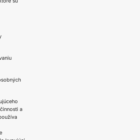
ktoré sú
y
vaniu
 osobných
pujúceho
činnosti a
 používa
e