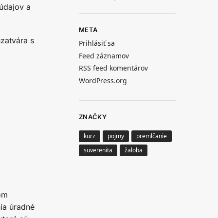
údajov a
META
uzatvára s
Prihlásiť sa
Feed záznamov
RSS feed komentárov
WordPress.org
ZNAČKY
kurz
pojmy
premlčanie
suverenita
žaloba
om
nia úradné