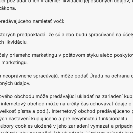
 požiadať o ich vrátenie; likvidáciu jej osobných údajov, 
zákona.
predávajúceho namietať voči:
ktorých predpokladá, že sú alebo budú spracúvané na účel
h likvidáciu,
čely priameho marketingu v poštovom styku alebo poskyto
 marketingu.
 sa neoprávnene spracúvajú, môže podať Úradu na ochranu
bných údajov.
tového obchodu môže predávajúci ukladať na zariadení ku
 internetový obchod môže na určitý čas uchovávať údaje o 
, veľkosť písma a pod.). Internetový obchod predávajúceho
ých nastavení kupujúceho a pre nevyhnutnú funkcionalitu
úbory cookies uložené v jeho zariadení vymazať a prípadn