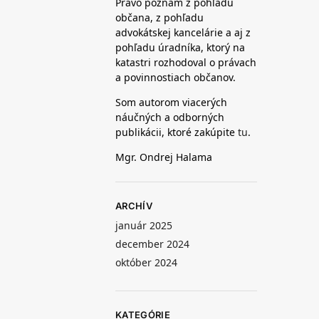
Právo poznám z pohľadu
občana, z pohľadu
advokátskej kancelárie a aj z
pohľadu úradníka, ktorý na
katastri rozhodoval o právach
a povinnostiach občanov.
Som autorom viacerých
náučných a odborných
publikácii, ktoré zakúpite
tu
.
Mgr. Ondrej Halama
ARCHÍV
január 2025
december 2024
október 2024
KATEGÓRIE