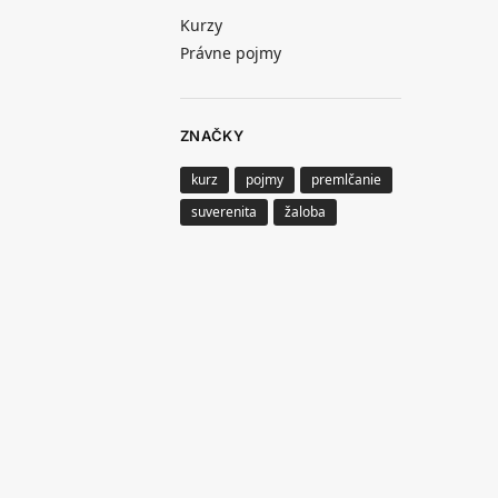
Kurzy
Právne pojmy
ZNAČKY
kurz
pojmy
premlčanie
suverenita
žaloba