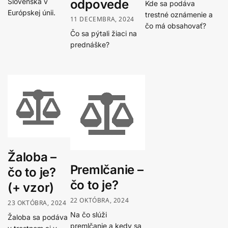
odpovede
Slovenska v
Kde sa podáva
Európskej únii.
trestné oznámenie a
11 DECEMBRA, 2024
čo má obsahovať?
Čo sa pýtali žiaci na
prednáške?
Žaloba –
Premlčanie –
čo to je?
čo to je?
(+ vzor)
22 OKTÓBRA, 2024
23 OKTÓBRA, 2024
Na čo slúži
Žaloba sa podáva
premlčanie a kedy sa