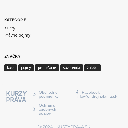
KATEGÓRIE
Kurzy
Právne pojmy
ZNAČKY
kurz
pojmy
premlčanie
suverenita
žaloba
KURZY
Obchodné
Facebook
podmienky
info@ondrejhalama.sk
PRÁVA
Ochrana
osobných
údajov
Ⓒ 2024 - KURZYPRÁVA.SK